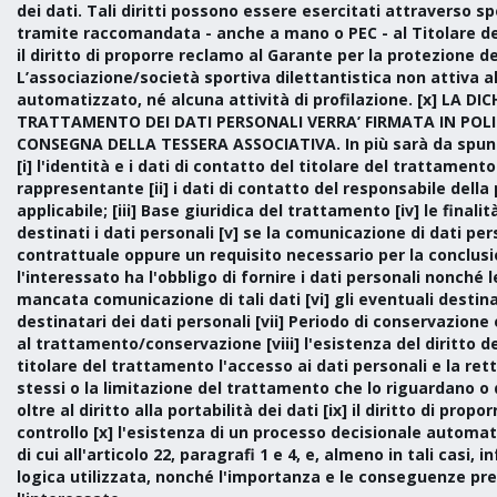
dei dati. Tali diritti possono essere esercitati attraverso sp
tramite raccomandata - anche a mano o PEC - al Titolare del 
il diritto di proporre reclamo al Garante per la protezione dei
L’associazione/società sportiva dilettantistica non attiva 
automatizzato, né alcuna attività di profilazione. [x] LA 
TRATTAMENTO DEI DATI PERSONALI VERRA’ FIRMATA IN PO
CONSEGNA DELLA TESSERA ASSOCIATIVA. In più sarà da spunt
[i] l'identità e i dati di contatto del titolare del trattamento
rappresentante [ii] i dati di contatto del responsabile della
applicabile; [iii] Base giuridica del trattamento [iv] le final
destinati i dati personali [v] se la comunicazione di dati per
contrattuale oppure un requisito necessario per la conclusi
l'interessato ha l'obbligo di fornire i dati personali nonché 
mancata comunicazione di tali dati [vi] gli eventuali destina
destinatari dei dati personali [vii] Periodo di conservazione 
al trattamento/conservazione [viii] l'esistenza del diritto de
titolare del trattamento l'accesso ai dati personali e la rett
stessi o la limitazione del trattamento che lo riguardano o 
oltre al diritto alla portabilità dei dati [ix] il diritto di prop
controllo [x] l'esistenza di un processo decisionale automa
di cui all'articolo 22, paragrafi 1 e 4, e, almeno in tali casi, 
logica utilizzata, nonché l'importanza e le conseguenze pre