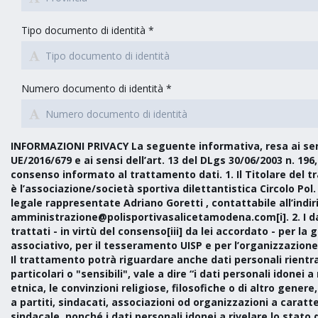
Tipo documento di identità *
Numero documento di identità *
INFORMAZIONI PRIVACY La seguente informativa, resa ai sen
UE/2016/679 e ai sensi dell’art. 13 del DLgs 30/06/2003 n. 196,
consenso informato al trattamento dati. 1. Il Titolare del tr
è l’associazione/società sportiva dilettantistica Circolo Pol.
legale rappresentate Adriano Goretti , contattabile all’indir
amministrazione@polisportivasalicetamodena.com[i]. 2. I da
trattati - in virtù del consenso[iii] da lei accordato - per la
associativo, per il tesseramento UISP e per l’organizzazione d
Il trattamento potrà riguardare anche dati personali rientra
particolari o "sensibili", vale a dire “i dati personali idonei a
etnica, le convinzioni religiose, filosofiche o di altro genere,
a partiti, sindacati, associazioni od organizzazioni a caratter
sindacale, nonché i dati personali idonei a rivelare lo stato di