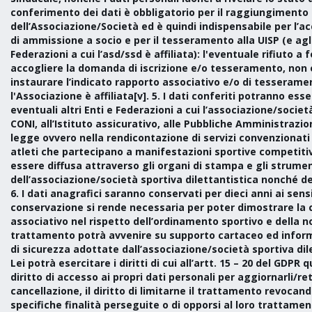
conferimento dei dati è obbligatorio per il raggiungimento d
dell’Associazione/Società ed è quindi indispensabile per l
di ammissione a socio e per il tesseramento alla UISP (e agli
Federazioni a cui l’asd/ssd è affiliata): l'eventuale rifiuto a 
accogliere la domanda di iscrizione e/o tesseramento, non e
instaurare l’indicato rapporto associativo e/o di tesseramen
l'Associazione è affiliata[v]. 5. I dati conferiti potranno ess
eventuali altri Enti e Federazioni a cui l’associazione/società
CONI, all’Istituto assicurativo, alle Pubbliche Amministrazioni
legge ovvero nella rendicontazione di servizi convenzionati 
atleti che partecipano a manifestazioni sportive competiti
essere diffusa attraverso gli organi di stampa e gli strume
dell’associazione/società sportiva dilettantistica nonché dell’
6. I dati anagrafici saranno conservati per dieci anni ai sensi
conservazione si rende necessaria per poter dimostrare la 
associativo nel rispetto dell’ordinamento sportivo e della norm
trattamento potrà avvenire su supporto cartaceo ed informa
di sicurezza adottate dall’associazione/società sportiva di
Lei potrà esercitare i diritti di cui all’artt. 15 – 20 del GDPR q
diritto di accesso ai propri dati personali per aggiornarli/ret
cancellazione, il diritto di limitarne il trattamento revocan
specifiche finalità perseguite o di opporsi al loro trattamento